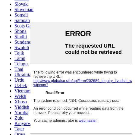
Slovak
Slovenian
Somali
Samoan
Scots Gaelic
Shona
Sindhi
Sundanese
Swahili
Tajik
Tamil
Telugu
Thai
Ukrainian
Urdu
Uzbek
Vietnamese
Welsh
Xhosa
Yiddish
Yoruba
Zulu
Kinyarwanda
Tatar
Oriya