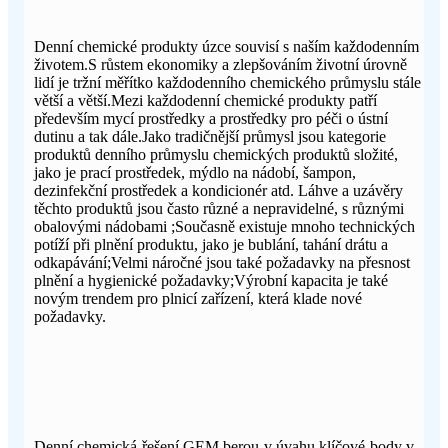
Denní chemické produkty úzce souvisí s naším každodenním
životem.S růstem ekonomiky a zlepšováním životní úrovně
lidí je tržní měřítko každodenního chemického průmyslu stále
větší a větší.Mezi každodenní chemické produkty patří
především mycí prostředky a prostředky pro péči o ústní
dutinu a tak dále.Jako tradičnější průmysl jsou kategorie
produktů denního průmyslu chemických produktů složité,
jako je prací prostředek, mýdlo na nádobí, šampon,
dezinfekční prostředek a kondicionér atd. Láhve a uzávěry
těchto produktů jsou často různé a nepravidelné, s různými
obalovými nádobami ;Současně existuje mnoho technických
potíží při plnění produktu, jako je bublání, tahání drátu a
odkapávání;Velmi náročné jsou také požadavky na přesnost
plnění a hygienické požadavky;Výrobní kapacita je také
novým trendem pro plnicí zařízení, která klade nové
požadavky.
Denní chemická řešení GEM berou v úvahu klíčové body v