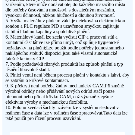
zařízením, které může dodávat olej do každého mazacího místa
dle potřeby časování a množství, s dostatečným mazáním,
vysokou účinností, nízkou hlučností a dlouhou životností.
5. Výška materiálu v plnicím válci je detekována elektronickou
sondou a PLC regulace PID s uzavřenou smyčkou zajišťuje
stabilní hladinu kapaliny a spolehlivé plnění.
6. Materiálový kanál lze zcela vyčistit CIP a pracovní stůl a
kontaktní část láhve lze přímo umýt, což splňuje hygienické
požadavky na plnění;Lze použít podle potřeby jednostranného
naklápěcího stolu;K dispozici jsou také vlastní automatické
falešné kelímky CIP.
7. Podle požadavků různých produktů lze způsob plnění a typ
těsnění libovolně sladit.
8. Plnicí ventil není během procesu plnění v kontaktu s lahví, aby
se zabránilo křížové kontaminaci.
9. K překrytí není potřeba žádný mechanický CAM.Při změně
výrobní odrůdy nebo přidávání nových odrůd stačí pouze
přepnout nebo přidat křivku CAM, což výrazně zlepšuje
efektivitu výroby a mechanickou flexibilitu.
10. Polohu zvedací šachty uzávěru lze v systému sledovat v
reálném čase a data lze v reálném čase zpracovávat.Tato data lze
také použít pro řízení procesu uzavírání.