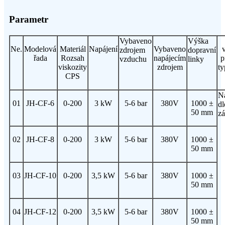
Parametr
Vybaveno
Výška
Ne.
Modelová
Materiál
Napájení
Vybaveno
zdrojem
dopravní
řada
Rozsah
napájecím
p
vzduchu
linky
viskozity
zdrojem
ty
CPS
N
01
JH-CF-6
0-200
3 kW
5-6 bar
380V
1000 ±
dl
50 mm
zá
02
JH-CF-8
0-200
3 kW
5-6 bar
380V
1000 ±
50 mm
03
JH-CF-10
0-200
3,5 kW
5-6 bar
380V
1000 ±
50 mm
04
JH-CF-12
0-200
3,5 kW
5-6 bar
380V
1000 ±
50 mm