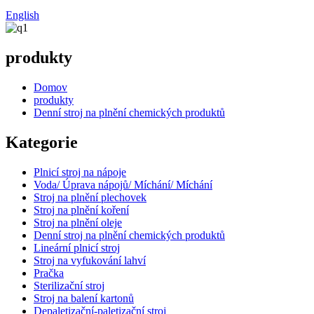
English
produkty
Domov
produkty
Denní stroj na plnění chemických produktů
Kategorie
Plnicí stroj na nápoje
Voda/ Úprava nápojů/ Míchání/ Míchání
Stroj na plnění plechovek
Stroj na plnění koření
Stroj na plnění oleje
Denní stroj na plnění chemických produktů
Lineární plnicí stroj
Stroj na vyfukování lahví
Pračka
Sterilizační stroj
Stroj na balení kartonů
Depaletizační-paletizační stroj