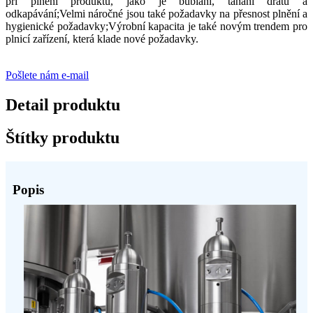
při plnění produktu, jako je bublání, tahání drátu a
odkapávání;Velmi náročné jsou také požadavky na přesnost plnění a
hygienické požadavky;Výrobní kapacita je také novým trendem pro
plnicí zařízení, která klade nové požadavky.
Pošlete nám e-mail
Detail produktu
Štítky produktu
Popis