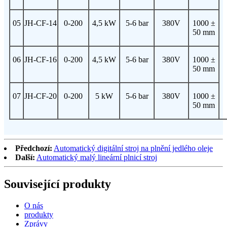
05
JH-CF-14
0-200
4,5 kW
5-6 bar
380V
1000 ±
50 mm
06
JH-CF-16
0-200
4,5 kW
5-6 bar
380V
1000 ±
50 mm
07
JH-CF-20
0-200
5 kW
5-6 bar
380V
1000 ±
50 mm
Předchozí:
Automatický digitální stroj na plnění jedlého oleje
Další:
Automatický malý lineární plnicí stroj
Související produkty
O nás
produkty
Zprávy