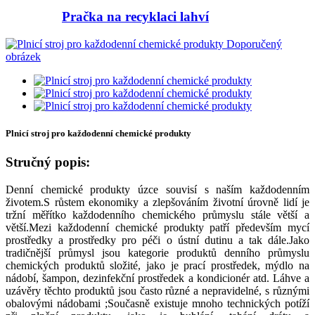
Pračka na recyklaci lahví
Plnicí stroj pro každodenní chemické produkty
Stručný popis:
Denní chemické produkty úzce souvisí s naším každodenním
životem.S růstem ekonomiky a zlepšováním životní úrovně lidí je
tržní měřítko každodenního chemického průmyslu stále větší a
větší.Mezi každodenní chemické produkty patří především mycí
prostředky a prostředky pro péči o ústní dutinu a tak dále.Jako
tradičnější průmysl jsou kategorie produktů denního průmyslu
chemických produktů složité, jako je prací prostředek, mýdlo na
nádobí, šampon, dezinfekční prostředek a kondicionér atd. Láhve a
uzávěry těchto produktů jsou často různé a nepravidelné, s různými
obalovými nádobami ;Současně existuje mnoho technických potíží