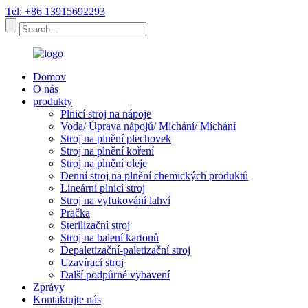
Tel: +86 13915692293
Domov
O nás
produkty
Plnicí stroj na nápoje
Voda/ Úprava nápojů/ Míchání/ Míchání
Stroj na plnění plechovek
Stroj na plnění koření
Stroj na plnění oleje
Denní stroj na plnění chemických produktů
Lineární plnicí stroj
Stroj na vyfukování lahví
Pračka
Sterilizační stroj
Stroj na balení kartonů
Depaletizační-paletizační stroj
Uzavírací stroj
Další podpůrné vybavení
Zprávy
Kontaktujte nás