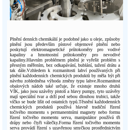
Plnění denních chemikálií je podobné jako u oleje, způsoby
plnění jsou především pístové objemové plnění nebo
poskytují elektromagnetické průtokoměry pro vodivé
kapaliny a hmotnostní průtokoměry pro nevodivé
kapaliny.Hlavním problémem plnění je vyřešit problém s
přesným měřením, bez odkapávání, bublání, tažení drátu a
tak dále.Vzhledem k rozmanitosti lahví používaných při
plnění každodenních chemických produktů by měla být při
návrhu zohledněna výhoda změny typu lahve.Rozmanitost
obalových nádob také určuje, že existuje mnoho druhů
VÍK, jako jsou uzávěry pistolí a hlavy pumpy, tyto uzávěry
mají speciální tvar a drží pod sebou dlouhou trubici, takže
víčko se bude lišit od ostatních typů.Těsnění každodenních
chemických produktů používá hlavně tradiční řízení
točivého momentu s permanentními magnety nebo formu
řízení točivého momentu serva, manipulátor používá tři
drápy nebo čtyři válečky.Forma řízení točivého momentu
serva provádí řízení s uzavřenou smyčkou prostřednictvím