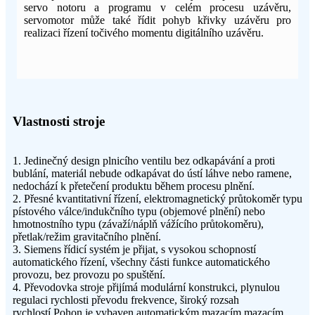
servo notoru a programu v celém procesu uzávěru,
servomotor může také řídit pohyb křivky uzávěru pro
realizaci řízení točivého momentu digitálního uzávěru.
Vlastnosti stroje
1. Jedinečný design plnicího ventilu bez odkapávání a proti
bublání, materiál nebude odkapávat do ústí láhve nebo ramene,
nedochází k přetečení produktu během procesu plnění.
2. Přesné kvantitativní řízení, elektromagnetický průtokoměr typu
pístového válce/indukčního typu (objemové plnění) nebo
hmotnostního typu (závaží/náplň vážícího průtokoměru),
přetlak/režim gravitačního plnění.
3. Siemens řídicí systém je přijat, s vysokou schopností
automatického řízení, všechny části funkce automatického
provozu, bez provozu po spuštění.
4. Převodovka stroje přijímá modulární konstrukci, plynulou
regulaci rychlosti převodu frekvence, široký rozsah
rychlostí.Pohon je vybaven automatickým mazacím mazacím